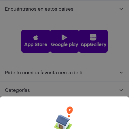
Encuéntranos en estos países
App Store
Google play
AppGallery
Pide tu comida favorita cerca de ti
Categorías
Únete a Rappi
Sobre Rappi