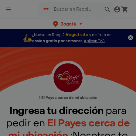
Bogotá
Regístrate
¿Nuevo en Rappi?
y disfruta de
envíos gratis por semanas
Aplican TyC
1 El Payes cerca de mi ubicación
Ingresa tu dirección
para
pedir en
El Payes cerca de
mi ubicación
¡Nosotros te