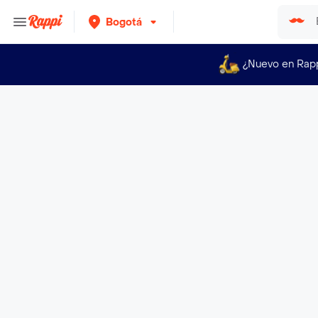
Bogotá
¿Nuevo en Rap