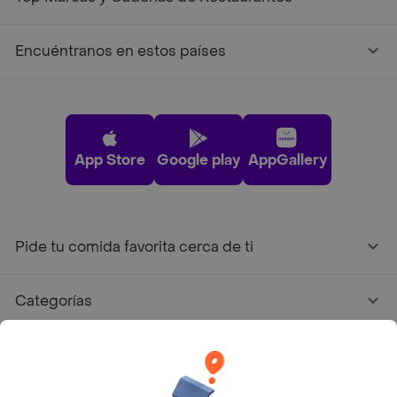
Encuéntranos en estos países
App Store
Google play
AppGallery
Pide tu comida favorita cerca de ti
Categorías
Únete a Rappi