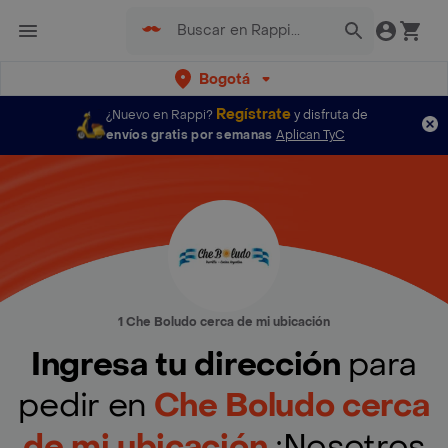
Bogotá
Regístrate
¿Nuevo en Rappi?
y disfruta de
envíos gratis por semanas
Aplican TyC
1 Che Boludo cerca de mi ubicación
Ingresa tu dirección
para
pedir en
Che Boludo cerca
de mi ubicación
¡Nosotros