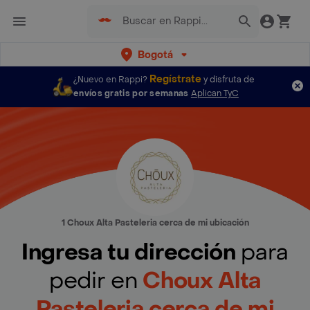
Bogotá
Regístrate
¿Nuevo en Rappi?
y disfruta de
envíos gratis por semanas
Aplican TyC
1 Choux Alta Pasteleria cerca de mi ubicación
Ingresa tu dirección
para
pedir en
Choux Alta
Pasteleria cerca de mi