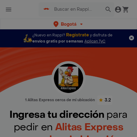
Bogotá
Regístrate
¿Nuevo en Rappi?
y disfruta de
envíos gratis por semanas
Aplican TyC
3.2
1 Alitas Express cerca de mi ubicación
Ingresa tu dirección
para
pedir en
Alitas Express