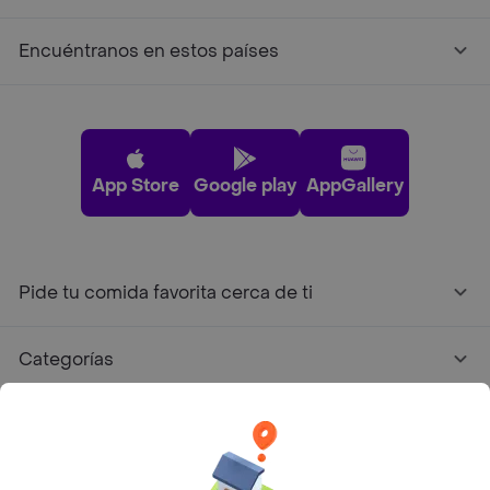
Encuéntranos en estos países
App Store
Google play
AppGallery
Pide tu comida favorita cerca de ti
Categorías
Únete a Rappi