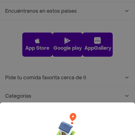
Encuéntranos en estos países
App Store
Google play
AppGallery
Pide tu comida favorita cerca de ti
Categorías
Únete a Rappi
Sobre Rappi