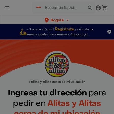
Bogotá
Regístrate
¿Nuevo en Rappi?
y disfruta de
envíos gratis por semanas
Aplican TyC
1 Alitas y Alitas cerca de mi ubicación
Ingresa tu dirección
para
pedir en
Alitas y Alitas
cerca de mi ubicación