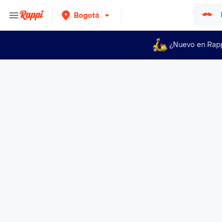
Bogotá
¿Nuevo en Rap