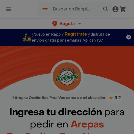
Bogotá
Regístrate
¿Nuevo en Rappi?
y disfruta de
envíos gratis por semanas
Aplican TyC
3.2
1 Arepas Ocañeritas Para Vos cerca de mi ubicación
Ingresa tu dirección
para
pedir en
Arepas