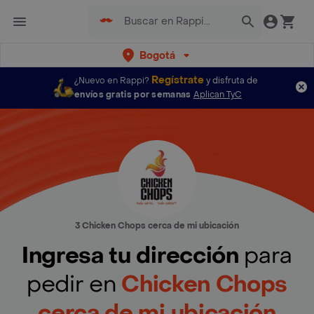
Bogotá
Regístrate
¿Nuevo en Rappi?
y disfruta de
envíos gratis por semanas
Aplican TyC
3 Chicken Chops cerca de mi ubicación
Ingresa tu dirección
para
pedir en
Chicken Chops
cerca de mi ubicación