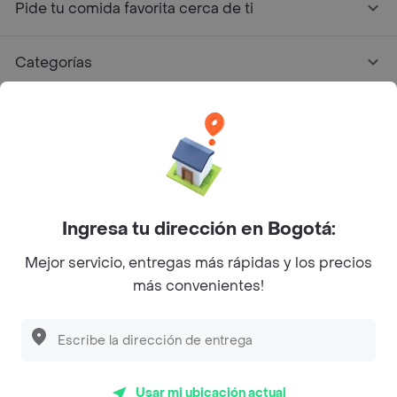
Pide tu comida favorita cerca de ti
Categorías
Únete a Rappi
Sobre Rappi
Facebook
Twitter
Instagram
Ingresa tu dirección en Bogotá:
Mejor servicio, entregas más rápidas y los precios
©
2026
Rappi Inc. All rights reserved.
más convenientes!
Descubre las
PROMOCIONES
que tenemos
para ti
Rappi S.A.S. --- NIT 900.843.898-9 --- Calle 63 # 16A-02
Bogotá D.C. --- notificacionesrappi@rappi.com
Usar mi ubicación actual