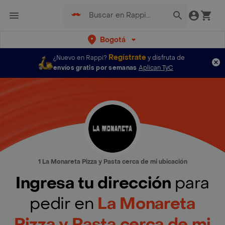
Bogotá
Regístrate
¿Nuevo en Rappi?
y disfruta de
envíos gratis por semanas
Aplican TyC
1 La Monareta Pizza y Pasta cerca de mi ubicación
Ingresa tu dirección
para
pedir en
La Monareta
Pizza y Pasta cerca de mi