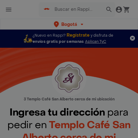
Bogotá
Regístrate
¿Nuevo en Rappi?
y disfruta de
envíos gratis por semanas
Aplican TyC
3 Templo Café San Alberto cerca de mi ubicación
Ingresa tu dirección
para
pedir en
Templo Café San
Alberto cerca de mi