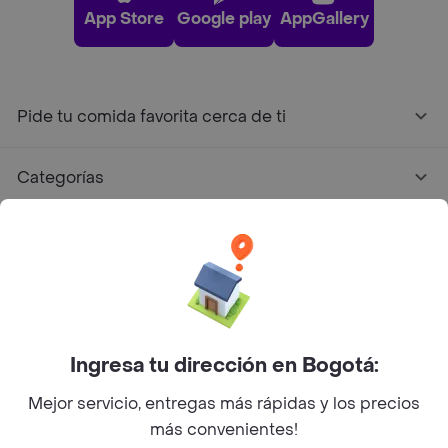
App Store
Google play
AppGallery
Pide tu comida favorita cerca de ti
Categorías
Únete a Rappi
Sobre Rappi
Facebook
Twitter
Instagram
Ingresa tu dirección en Bogotá:
Mejor servicio, entregas más rápidas y los precios
©
2026
Rappi Inc. All rights reserved.
más convenientes!