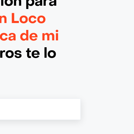
ción
para
n Loco
rca de mi
os te lo