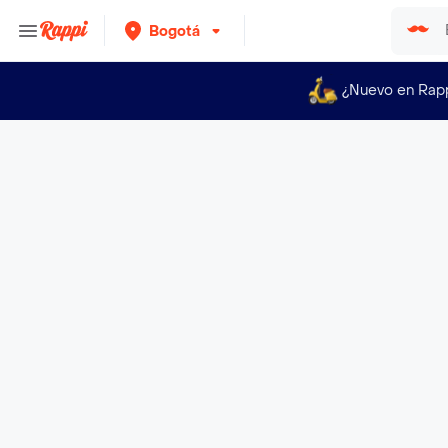
Bogotá
¿Nuevo en Rap