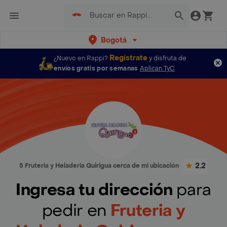
Bogotá
Regístrate
¿Nuevo en Rappi?
y disfruta de
envíos gratis por semanas
Aplican TyC
2.2
5 Fruteria y Heladeria Quirigua cerca de mi ubicación
Ingresa tu dirección
para
pedir en
Fruteria y