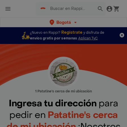
Bogotá
Regístrate
¿Nuevo en Rappi?
y disfruta de
envíos gratis por semanas
Aplican TyC
1 Patatine's cerca de mi ubicación
Ingresa tu dirección
para
pedir en
Patatine's cerca
de mi ubicación
¡Nosotros