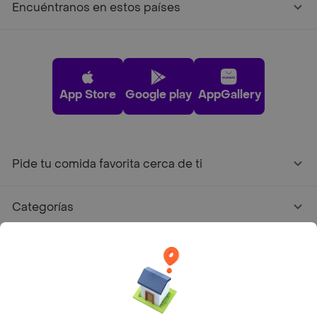
Encuéntranos en estos países
App Store
Google play
AppGallery
Pide tu comida favorita cerca de ti
Categorías
Únete a Rappi
Sobre Rappi