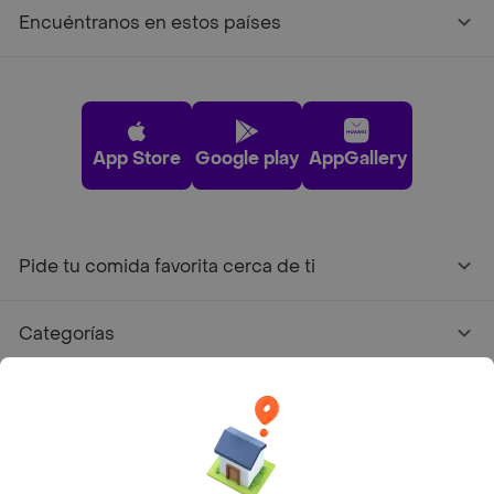
Encuéntranos en estos países
App Store
Google play
AppGallery
Pide tu comida favorita cerca de ti
Categorías
Únete a Rappi
Sobre Rappi