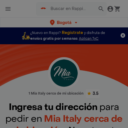
Bogotá
Regístrate
¿Nuevo en Rappi?
y disfruta de
envíos gratis por semanas
Aplican TyC
3.5
1 Mia Italy cerca de mi ubicación
Ingresa tu dirección
para
pedir en
Mia Italy cerca de