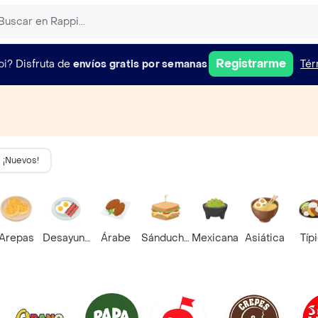
Registrarme
pi?
Disfruta de
envíos gratis por semanas
Tér
¡Nuevos!
Arepas
Desayunos
Árabe
Sánduches
Mexicana
Asiática
Típ