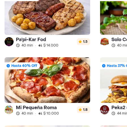
Pa'pi-Kar Fod
Solo C
1.5
40 min
·
$ 14.000
40 mi
Hasta 40% Off
Hasta 37% 
Mi Pequeña Roma
Peka2 
1.8
40 min
·
$ 10.000
44 mi