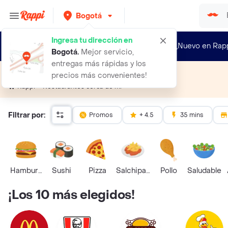
Bogotá
Ingresa tu dirección en
¿Nuevo en Rap
Bogotá
.
Mejor servicio,
entregas más rápidas y los
Restaurantes cerca de mí
precios más convenientes!
Restaurantes cerca de mí
Rappi
Filtrar por:
Promos
+ 4.5
35 mins
Hamburguesa
Sushi
Pizza
Salchipapas
Pollo
Saludable
¡Los 10 más elegidos!