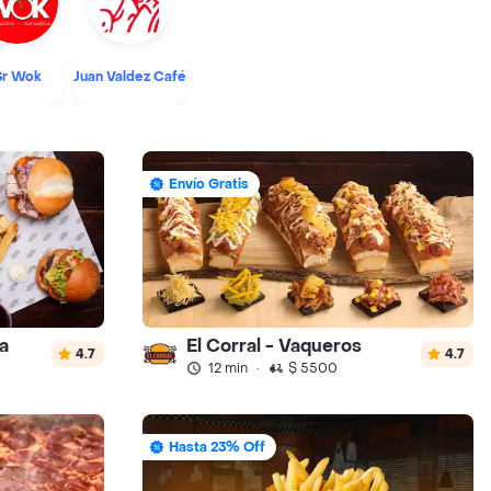
Sr Wok
Juan Valdez Café
Envío Gratis
a
El Corral - Vaqueros
4.7
4.7
12 min
·
$ 5500
Hasta 23% Off