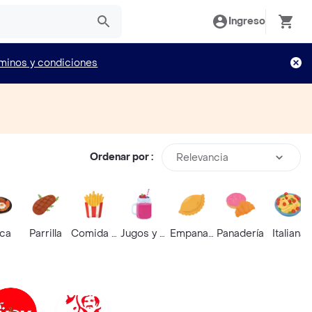
Ingreso
minos y condiciones
Ordenar por :
Relevancia
ica
Parrilla
Comida Rápida
Jugos y Batidos
Empanadas
Panadería
Italiana