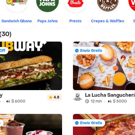
Sandwich Qbano
Papa Johns
Presto
Crepes & Waffles
(30)
Off
Envío Gratis
y
La Lucha Sangucherí
4.8
n
·
$ 6000
12 min
·
$ 5000
s
Envío Gratis