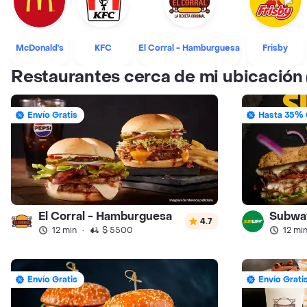
McDonald's
KFC
El Corral - Hamburguesa
Frisby
Restaurantes cerca de mi ubicación
Envío Gratis
Hasta 35% 
El Corral - Hamburguesa
Subwa
4.7
12 min
·
$ 5500
12 mi
Envío Gratis
Envío Grati