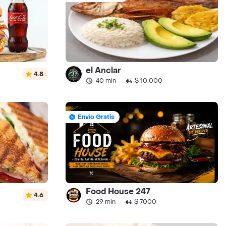
el Anclar
4.8
40 min
·
$ 10.000
Envío Gratis
Food House 247
4.6
29 min
·
$ 7000