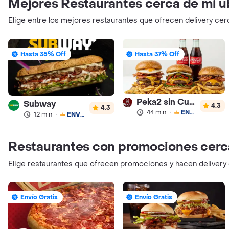
Mejores Restaurantes cerca de mi u
Elige entre los mejores restaurantes que ofrecen delivery cer
Hasta 35% Off
Hasta 37% Off
Peka2 sin Culpa Lourdes
Subway
4.3
4.3
44 min
·
ENVÍO GRATIS
12 min
·
ENVÍO GRATIS
Restaurantes con promociones cerc
Elige restaurantes que ofrecen promociones y hacen delivery
Envío Gratis
Envío Gratis