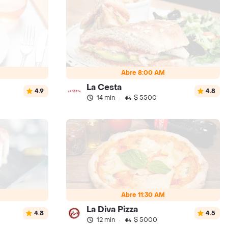
Abre 8:00 AM
La Cesta
4.9
4.8
14 min
·
$ 5500
Abre 11:30 AM
La Diva Pizza
4.8
4.5
12 min
·
$ 5000