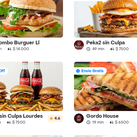
ombo Burguer Ll
Peka2 sin Culpa
n
·
$ 14.000
49 min
·
$ 7500
Off
Envío Gratis
sin Culpa Lourdes
Gordo House
4.6
n
·
$ 7500
19 min
·
$ 6500