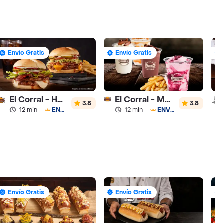
Envío Gratis
Envío Gratis
El Corral - Hamburguesa
El Corral - Malteadas y Helados
3.8
3.8
12 min
·
ENVÍO GRATIS
12 min
·
ENVÍO GRATIS
Envío Gratis
Envío Gratis