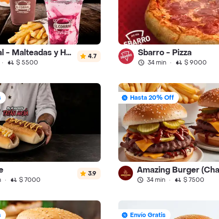
El Corral - Malteadas y Helados
Sbarro - Pizza
4.7
·
$ 5500
34 min
·
$ 9000
s
Hasta 20% Off
e
3.9
n
·
$ 7000
34 min
·
$ 7500
s
Envío Gratis