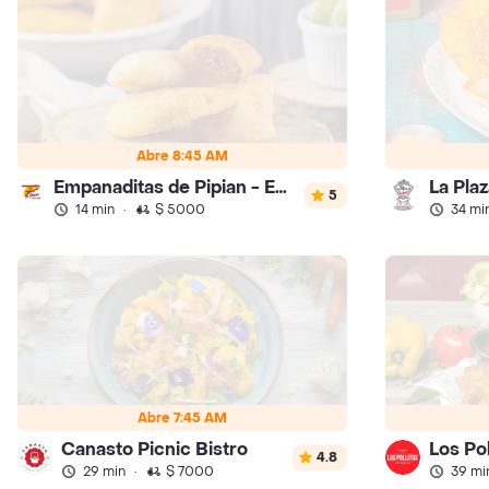
Abre 8:45 AM
Empanaditas de Pipian - Empanadas
La Pla
5
14 min
·
$ 5000
34 mi
Abre 7:45 AM
Canasto Picnic Bistro
Los Pol
4.8
29 min
·
$ 7000
39 mi