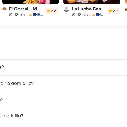
El Corral - Malteadas y Helados
La Lucha Sanguchería
3.8
3.7
12 min
·
ENVÍO GRATIS
12 min
·
ENVÍO GRATIS
s?
ir a domicilio?
o?
 domicilio?