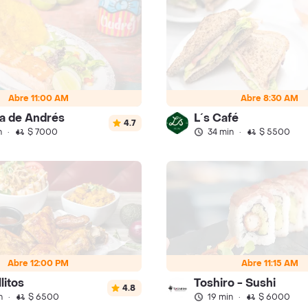
Abre 11:00 AM
Abre 8:30 AM
za de Andrés
L´s Café
4.7
n
·
$ 7000
34 min
·
$ 5500
Abre 12:00 PM
Abre 11:15 AM
litos
Toshiro - Sushi
4.8
n
·
$ 6500
19 min
·
$ 6000