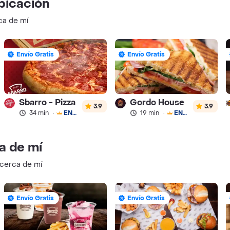
bicación
ca de mí
Envío Gratis
Envío Gratis
Sbarro - Pizza
Gordo House
3.9
3.9
34 min
·
ENVÍO GRATIS
19 min
·
ENVÍO GRATIS
a de mí
 cerca de mí
Envío Gratis
Envío Gratis