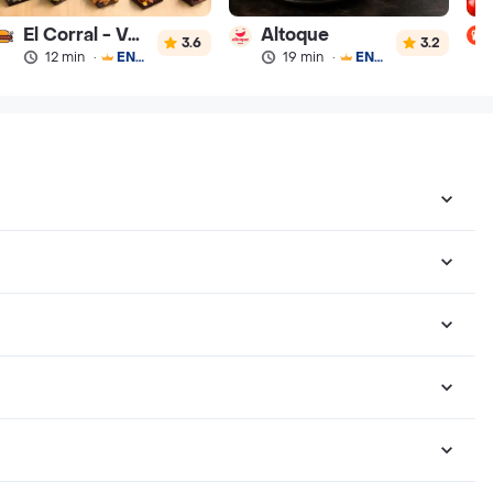
El Corral - Vaqueros
Altoque
3.6
3.2
12 min
·
ENVÍO GRATIS
19 min
·
ENVÍO GRATIS