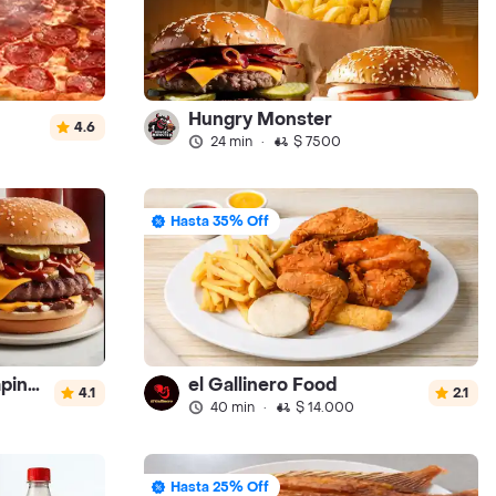
Hungry Monster
4.6
24 min
·
$ 7500
Hasta 35% Off
Amazing Burger (Chapinero)
el Gallinero Food
4.1
2.1
40 min
·
$ 14.000
Hasta 25% Off