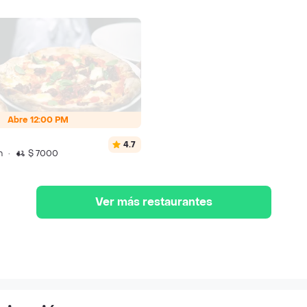
Abre 12:00 PM
4.7
n
·
$ 7000
Ver más restaurantes