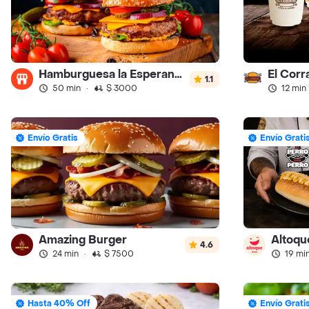
Hamburguesa la Esperanza
1.1
50 min
·
$ 3000
12 min
Envío Gratis
Envío Grati
Amazing Burger
Altoqu
4.6
24 min
·
$ 7500
19 mi
Hasta 40% Off
Envío Grati