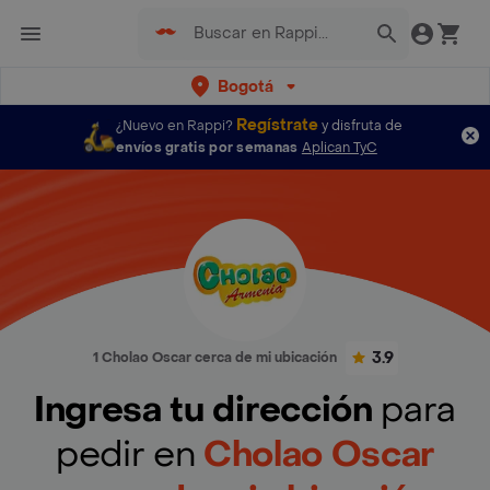
Bogotá
Regístrate
¿Nuevo en Rappi?
y disfruta de
envíos gratis por semanas
Aplican TyC
3.9
1 Cholao Oscar cerca de mi ubicación
Ingresa tu dirección
para
pedir en
Cholao Oscar