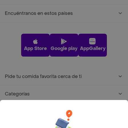
Encuéntranos en estos países
App Store
Google play
AppGallery
Pide tu comida favorita cerca de ti
Categorías
Únete a Rappi