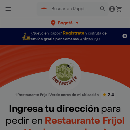
Bogotá
Regístrate
¿Nuevo en Rappi?
y disfruta de
envíos gratis por semanas
Aplican TyC
3.4
1 Restaurante Frijol Verde cerca de mi ubicación
Ingresa tu dirección
para
pedir en
Restaurante Frijol