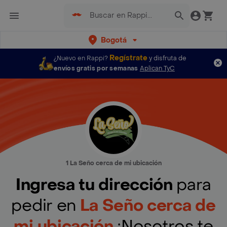
Bogotá
Regístrate
¿Nuevo en Rappi?
y disfruta de
envíos gratis por semanas
Aplican TyC
1 La Seño cerca de mi ubicación
Ingresa tu dirección
para
pedir en
La Seño cerca de
mi ubicación
¡Nosotros te