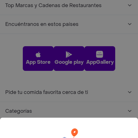
Top Marcas y Cadenas de Restaurantes
Encuéntranos en estos países
App Store
Google play
AppGallery
Pide tu comida favorita cerca de ti
Categorías
Únete a Rappi