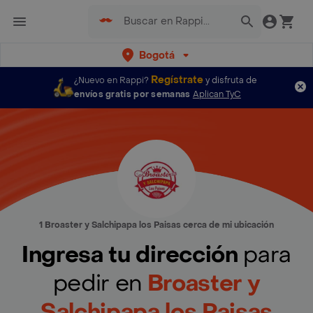
Bogotá
Regístrate
¿Nuevo en Rappi?
y disfruta de
envíos gratis por semanas
Aplican TyC
1 Broaster y Salchipapa los Paisas cerca de mi ubicación
Ingresa tu dirección
para
pedir en
Broaster y
Salchipapa los Paisas