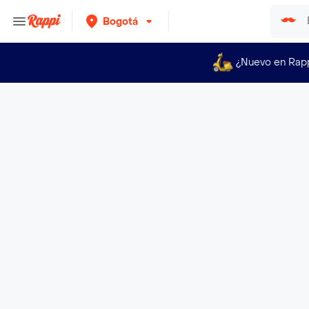
Bogotá
¿Nuevo en Rap