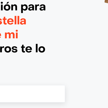
ción
para
ella
e mi
os te lo