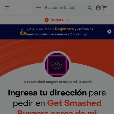
Bogotá
Regístrate
¿Nuevo en Rappi?
y disfruta de
envíos gratis por semanas
Aplican TyC
1 Get Smashed Burgers cerca de mi ubicación
Ingresa tu dirección
para
pedir en
Get Smashed
Burgers cerca de mi