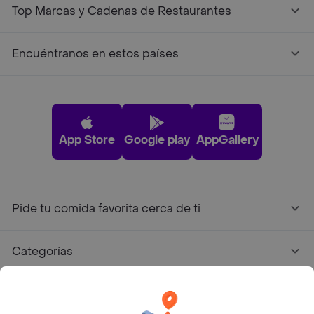
Top Marcas y Cadenas de Restaurantes
Encuéntranos en estos países
App Store
Google play
AppGallery
Pide tu comida favorita cerca de ti
Categorías
Únete a Rappi