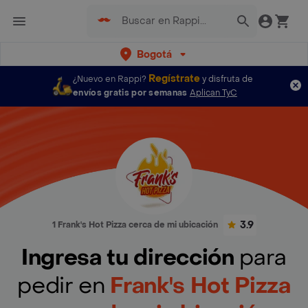
Bogotá
Regístrate
¿Nuevo en Rappi?
y disfruta de
envíos gratis por semanas
Aplican TyC
3.9
1 Frank's Hot Pizza cerca de mi ubicación
Ingresa tu dirección
para
pedir en
Frank's Hot Pizza