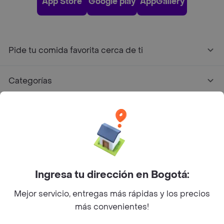
App Store
Google play
AppGallery
Pide tu comida favorita cerca de ti
Categorías
Únete a Rappi
Sobre Rappi
Facebook
Twitter
Instagram
Ingresa tu dirección en Bogotá:
Mejor servicio, entregas más rápidas y los precios
©
2026
Rappi Inc. All rights reserved.
más convenientes!