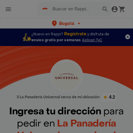
Bogotá
Regístrate
¿Nuevo en Rappi?
y disfruta de
envíos gratis por semanas
Aplican TyC
4.2
3 La Panadería Universal cerca de mi ubicación
Ingresa tu dirección
para
pedir en
La Panadería