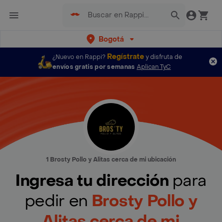
Bogotá
Regístrate
¿Nuevo en Rappi?
y disfruta de
envíos gratis por semanas
Aplican TyC
1 Brosty Pollo y Alitas cerca de mi ubicación
Ingresa tu dirección
para
pedir en
Brosty Pollo y
Alitas cerca de mi