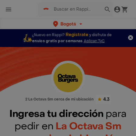
Bogotá
Regístrate
¿Nuevo en Rappi?
y disfruta de
envíos gratis por semanas
Aplican TyC
4.3
2 La Octava Sm cerca de mi ubicación
Ingresa tu dirección
para
pedir en
La Octava Sm