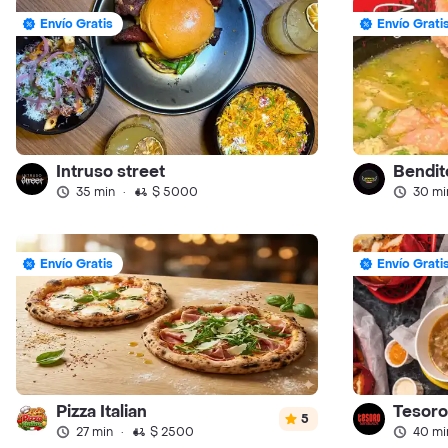
Envío Gratis
Envío Grati
Intruso street
Bendit
35 min
·
$ 5000
30 mi
Envío Gratis
Envío Grati
Pizza Italian
Tesoro
5
27 min
·
$ 2500
40 mi