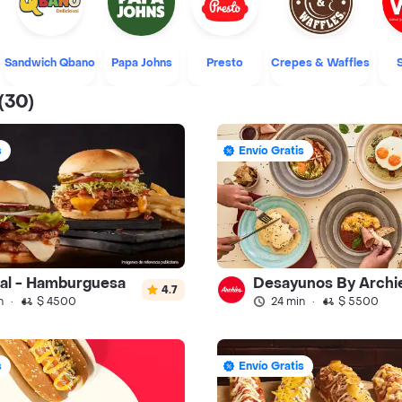
Sandwich Qbano
Papa Johns
Presto
Crepes & Waffles
(30)
s
Envío Gratis
ral - Hamburguesa
Desayunos By Archi
4.7
n
·
$ 4500
24 min
·
$ 5500
s
Envío Gratis