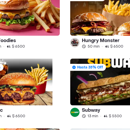
Foodies
Hungry Monster
n
·
$ 6500
50 min
·
$ 6500
s
Hasta 35% Off
c
Subway
n
·
$ 6500
13 min
·
$ 5500