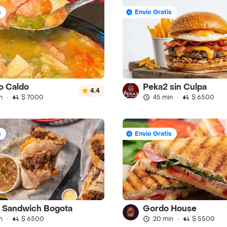
s
Envío Gratis
o Caldo
Peka2 sin Culpa
4.4
n
·
$ 7000
45 min
·
$ 6500
s
Envío Gratis
 Sandwich Bogota
Gordo House
n
·
$ 6500
20 min
·
$ 5500