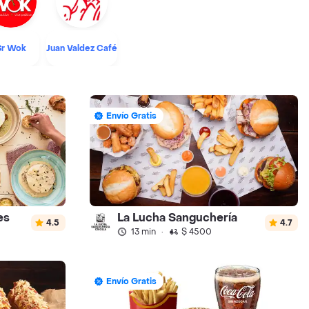
Sr Wok
Juan Valdez Café
Envío Gratis
es
La Lucha Sanguchería
4.5
4.7
13 min
·
$ 4500
Envío Gratis