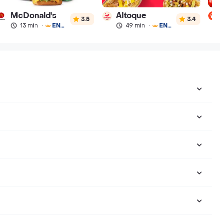
McDonald's
Altoque
3.5
3.4
13 min
·
ENVÍO GRATIS
49 min
·
ENVÍO GRATIS