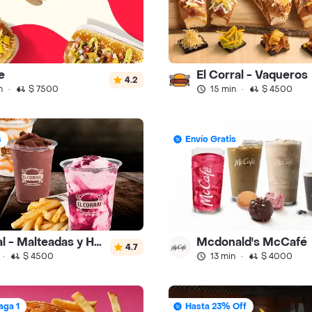
e
El Corral - Vaqueros
4.2
n
·
$ 7500
15 min
·
$ 4500
s
Envío Gratis
El Corral - Malteadas y Helados
Mcdonald's McCafé
4.7
·
$ 4500
13 min
·
$ 4000
aga 1
Hasta 23% Off