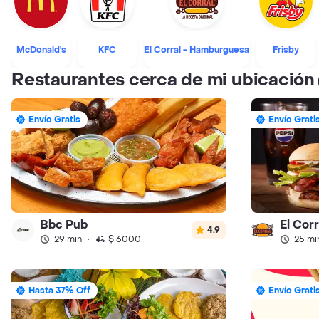
McDonald's
KFC
El Corral - Hamburguesa
Frisby
Restaurantes cerca de mi ubicación
Envío Gratis
Envío Grati
Bbc Pub
El Cor
4.9
29 min
·
$ 6000
25 mi
Hasta 37% Off
Envío Grati