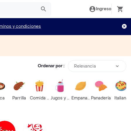
Ingreso
minos y condiciones
Ordenar por :
Relevancia
ica
Parrilla
Comida Rápida
Jugos y Batidos
Empanadas
Panadería
Italiana