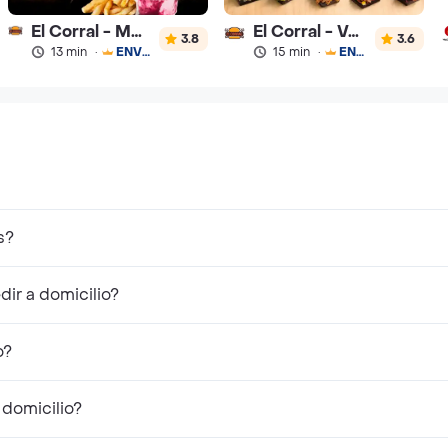
El Corral - Malteadas y Helados
El Corral - Vaqueros
3.8
3.6
13 min
·
ENVÍO GRATIS
15 min
·
ENVÍO GRATIS
s?
ir a domicilio?
o?
 domicilio?