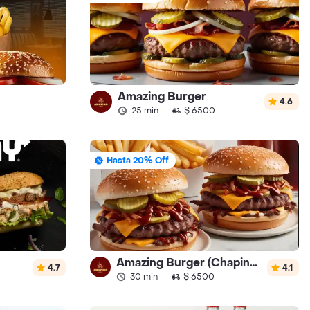
Amazing Burger
4.6
25 min
·
$ 6500
Hasta 20% Off
Amazing Burger (Chapinero)
4.7
4.1
30 min
·
$ 6500