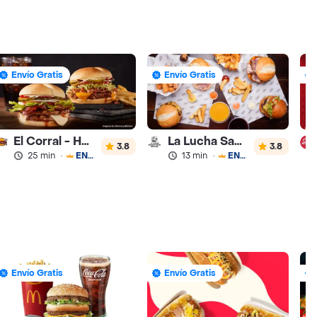
Envío Gratis
Envío Gratis
El Corral - Hamburguesa
La Lucha Sanguchería
3.8
3.8
25 min
·
ENVÍO GRATIS
13 min
·
ENVÍO GRATIS
Envío Gratis
Envío Gratis