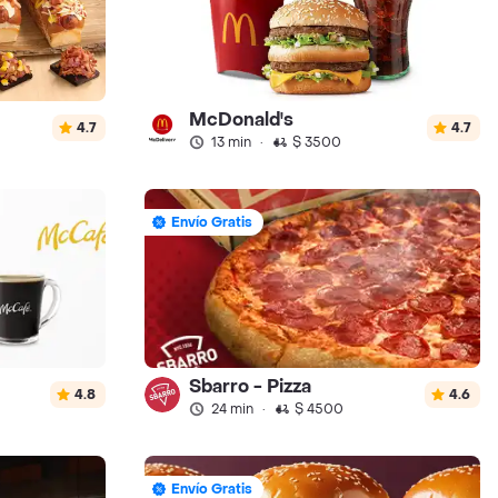
McDonald's
4.7
4.7
13 min
·
$ 3500
Envío Gratis
Sbarro - Pizza
4.8
4.6
24 min
·
$ 4500
Envío Gratis