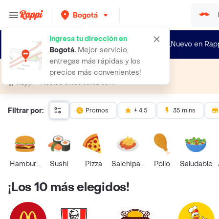
Bogotá
Ingresa tu dirección en
¿Nuevo en Rap
Bogotá
.
Mejor servicio,
entregas más rápidas y los
Restaurantes cerca de mí
precios más convenientes!
Restaurantes cerca de mí
Rappi
Filtrar por:
Promos
+ 4.5
35 mins
Hamburguesa
Sushi
Pizza
Salchipapas
Pollo
Saludable
¡Los 10 más elegidos!