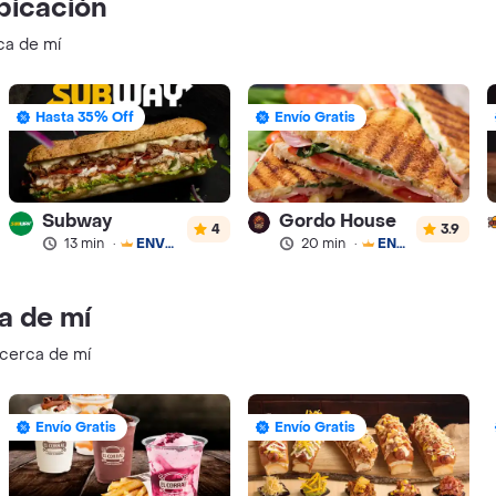
bicación
ca de mí
Hasta 35% Off
Envío Gratis
Subway
Gordo House
4
3.9
13 min
·
ENVÍO GRATIS
20 min
·
ENVÍO GRATIS
a de mí
 cerca de mí
Envío Gratis
Envío Gratis