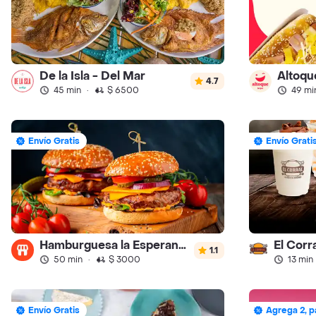
De la Isla - Del Mar
Altoqu
4.7
45 min
·
$ 6500
49 mi
Envío Gratis
Envío Grati
Hamburguesa la Esperanza
1.1
50 min
·
$ 3000
13 min
Envío Gratis
Agrega 2, p