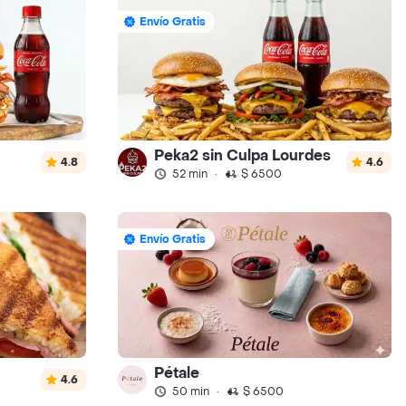
Envío Gratis
Peka2 sin Culpa Lourdes
4.8
4.6
52 min
·
$ 6500
Envío Gratis
Pétale
4.6
50 min
·
$ 6500