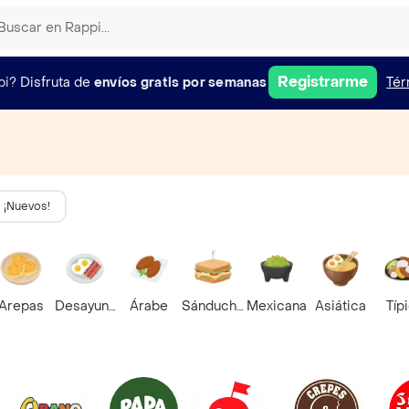
Registrarme
pi?
Disfruta de
envíos gratis por semanas
Tér
¡Nuevos!
Arepas
Desayunos
Árabe
Sánduches
Mexicana
Asiática
Típ