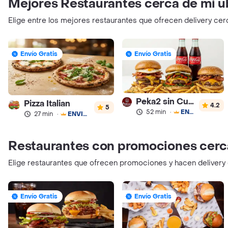
Mejores Restaurantes cerca de mi u
Elige entre los mejores restaurantes que ofrecen delivery cer
Envío Gratis
Envío Gratis
Peka2 sin Culpa Lourdes
Pizza Italian
4.2
5
52 min
·
ENVÍO GRATIS
27 min
·
ENVÍO GRATIS
Restaurantes con promociones cerc
Elige restaurantes que ofrecen promociones y hacen delivery
Envío Gratis
Envío Gratis