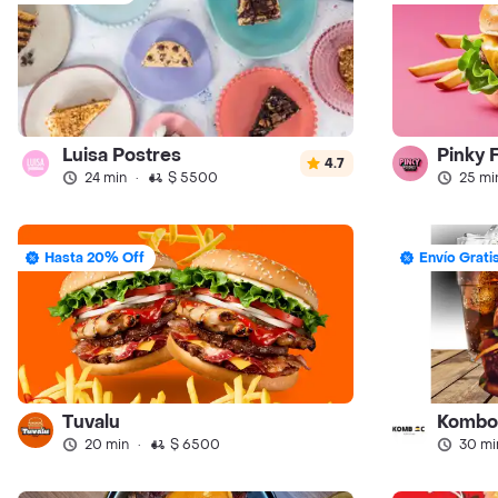
Luisa Postres
Pinky 
4.7
24 min
·
$ 5500
25 mi
Hasta 20% Off
Envío Grati
Tuvalu
Kombo
20 min
·
$ 6500
30 mi