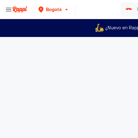
Bogotá
¿Nuevo en Rap