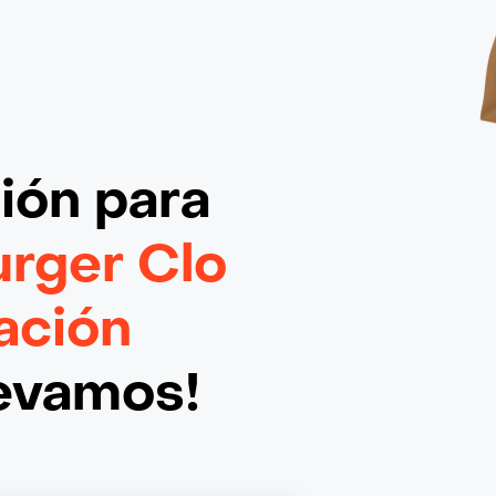
ción
para
urger Clo
ación
levamos!