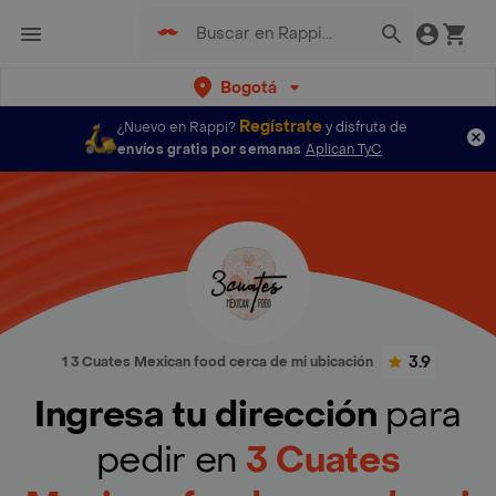
Bogotá
Regístrate
¿Nuevo en Rappi?
y disfruta de
envíos gratis por semanas
Aplican TyC
3.9
1 3 Cuates Mexican food cerca de mi ubicación
Ingresa tu dirección
para
pedir en
3 Cuates