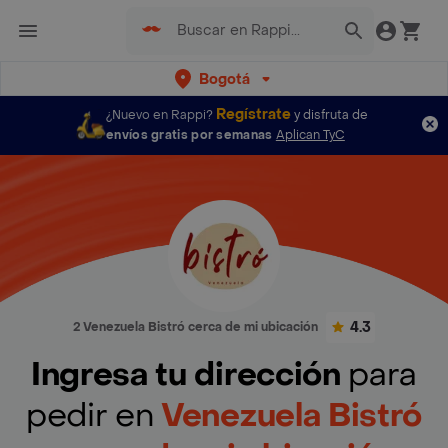
Bogotá
Regístrate
¿Nuevo en Rappi?
y disfruta de
envíos gratis por semanas
Aplican TyC
4.3
2 Venezuela Bistró cerca de mi ubicación
Ingresa tu dirección
para
pedir en
Venezuela Bistró