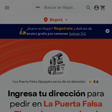
Bogotá
Regístrate
¿Nuevo en Rappi?
y disfruta de
envíos gratis por semanas
Aplican TyC
4.6
1 La Puerta Falsa Zipaquira cerca de mi ubicación
Ingresa tu dirección
para
pedir en
La Puerta Falsa