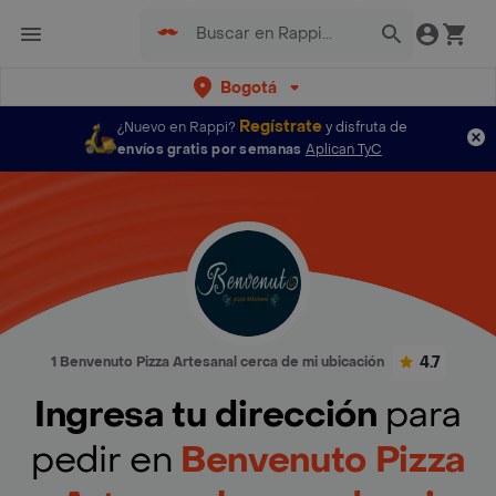
Bogotá
Regístrate
¿Nuevo en Rappi?
y disfruta de
envíos gratis por semanas
Aplican TyC
4.7
1 Benvenuto Pizza Artesanal cerca de mi ubicación
Ingresa tu dirección
para
pedir en
Benvenuto Pizza