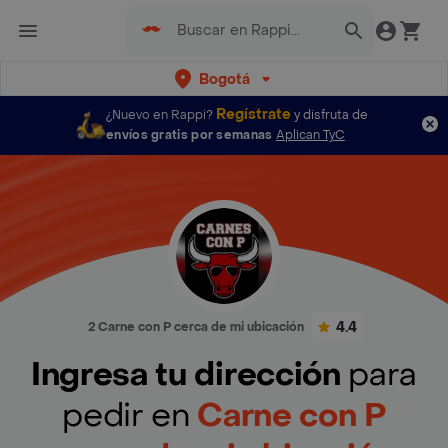
Bogotá
Regístrate
¿Nuevo en Rappi?
y disfruta de
envíos gratis por semanas
Aplican TyC
4.4
2 Carne con P cerca de mi ubicación
Ingresa tu dirección
para
pedir en
Carne con P