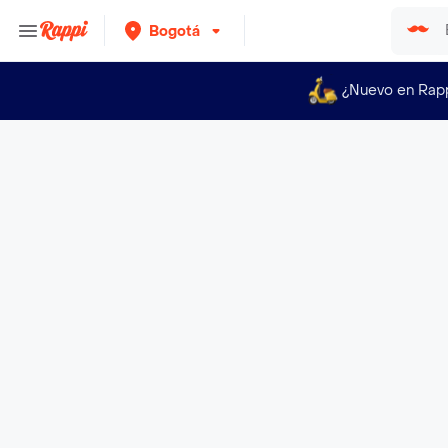
Bogotá
¿Nuevo en Rap