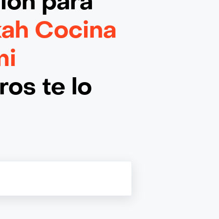
ción
para
kah Cocina
mi
os te lo