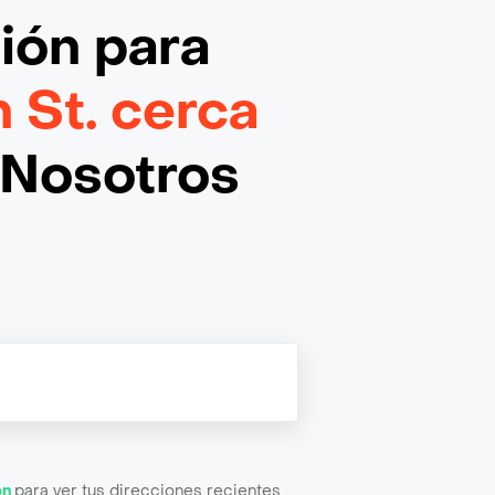
ción
para
 St. cerca
¡Nosotros
ón
para ver tus direcciones recientes