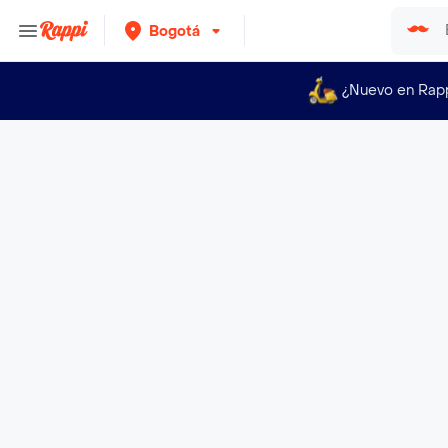
Bogotá
¿Nuevo en Rap