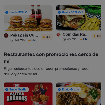
Hasta 37% Off
Hasta 30% Off
Comidas Rapidas Las 3B
Peka2 sin Culpa Lourdes
4.2
4.3
35 min
·
ENVÍO GRATIS
50 min
·
ENVÍO GRATIS
Restaurantes con promociones cerca de
mí
Elige restaurantes que ofrecen promociones y hacen
delivery cerca de mí
Envío Gratis
Envío Gratis