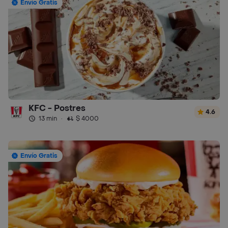
Envío Gratis
KFC - Postres
4.6
13 min
·
$ 4000
Envío Gratis