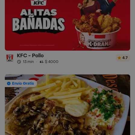
KFC - Pollo
4.7
13 min
·
$ 4000
Envío Gratis