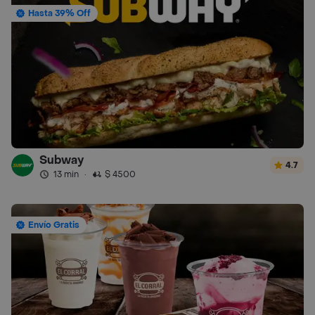
Hasta 39% Off
Subway
4.7
13 min
·
$ 4500
Envío Gratis