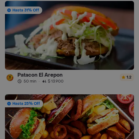
Hasta 31% Off
Patacon El Arepon
1.2
50 min
·
$ 13.900
Hasta 25% Off