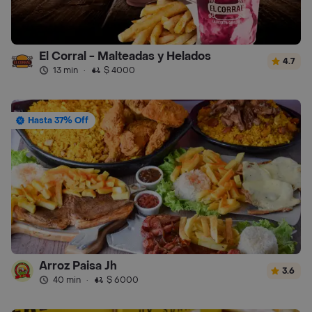
El Corral - Malteadas y Helados
4.7
13 min
·
$ 4000
Hasta 37% Off
Arroz Paisa Jh
3.6
40 min
·
$ 6000