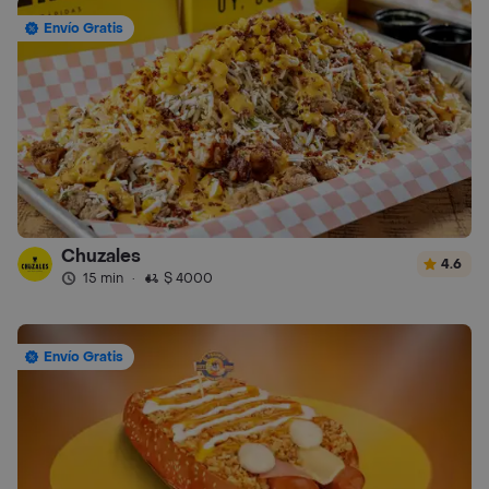
Envío Gratis
Chuzales
4.6
15 min
·
$ 4000
Envío Gratis