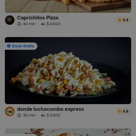
Caprichitos Pizza
4.4
40 min
·
$ 6000
Envío Gratis
donde luchocombo express
4.8
30 min
·
$ 5000