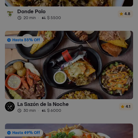
Donde Polo
4.8
20 min
·
$ 5500
Hasta 55% Off
La Sazón de la Noche
4.1
30 min
·
$ 6000
Hasta 49% Off