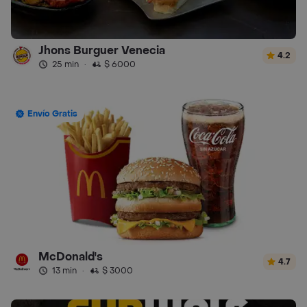
Jhons Burguer Venecia
4.2
25 min
·
$ 6000
Envío Gratis
McDonald's
4.7
13 min
·
$ 3000