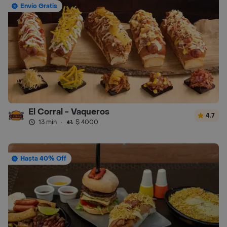
Envío Gratis
El Corral - Vaqueros
4.7
13 min
·
$ 4000
Hasta 40% Off