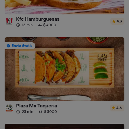
Kfc Hamburguesas
4.3
15 min
·
$ 4000
Envío Gratis
Plaza Mx Taquería
4.6
25 min
·
$ 5000