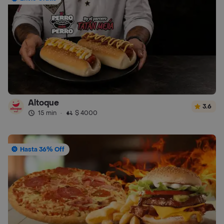
Altoque
3.6
15 min
·
$ 4000
Hasta 36% Off