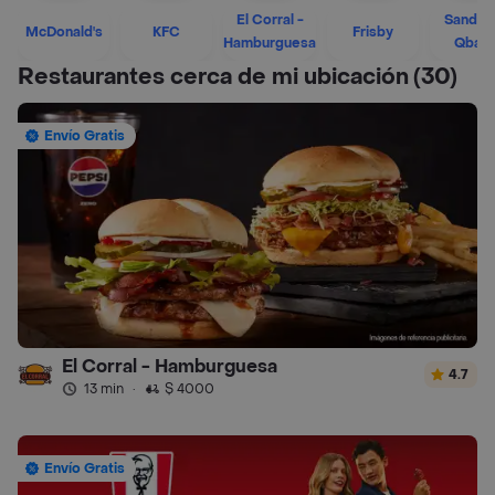
El Corral -
Sandwi
McDonald's
KFC
Frisby
Hamburguesa
Qban
Restaurantes cerca de mi ubicación
(30)
Envío Gratis
El Corral - Hamburguesa
4.7
13 min
·
$ 4000
Envío Gratis