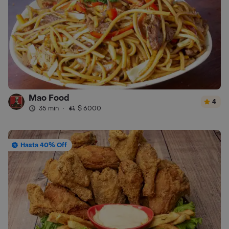
Mao Food
4
35 min
·
$ 6000
Hasta 40% Off