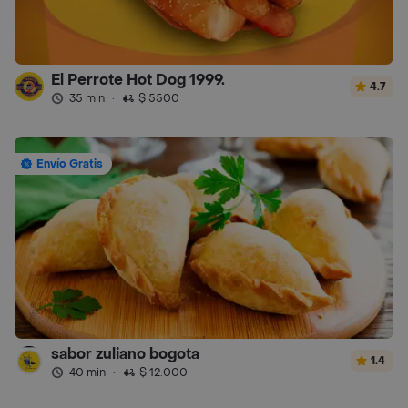
El Perrote Hot Dog 1999.
4.7
35 min
·
$ 5500
Envío Gratis
sabor zuliano bogota
1.4
40 min
·
$ 12.000