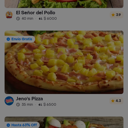
El Señor del Pollo
3.9
40 min
·
$ 6000
Envío Gratis
Jeno's Pizza
4.3
35 min
·
$ 6500
Hasta 63% Off