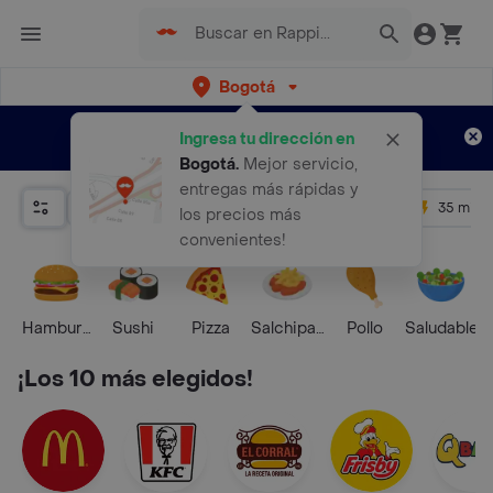
Bogotá
Regístrate
¿Nuevo en Rappi?
y disfruta de
Ingresa tu dirección en
envíos gratis por semanas
Aplican TyC
Bogotá
.
Mejor servicio,
entregas más rápidas y
Relevancia
Promos
+ 4.5
35 mins
los precios más
convenientes!
Hamburguesa
Sushi
Pizza
Salchipapas
Pollo
Saludable
¡Los 10 más elegidos!