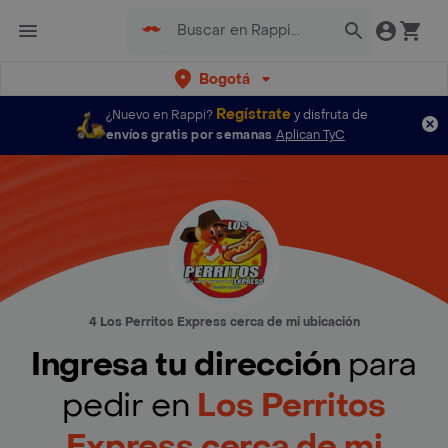
Bogotá
Regístrate
¿Nuevo en Rappi?
y disfruta de
envíos gratis por semanas
Aplican TyC
4 Los Perritos Express cerca de mi ubicación
Ingresa tu dirección
para
pedir en
Los Perritos
Express cerca de mi