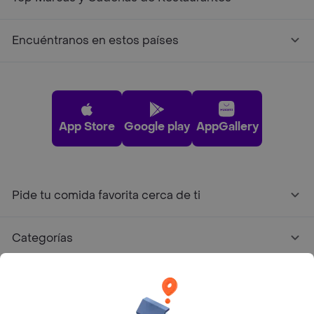
Encuéntranos en estos países
App Store
Google play
AppGallery
Pide tu comida favorita cerca de ti
Categorías
Únete a Rappi