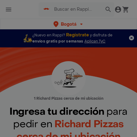
Bogotá
Regístrate
¿Nuevo en Rappi?
y disfruta de
envíos gratis por semanas
Aplican TyC
1 Richard Pizzas cerca de mi ubicación
Ingresa tu dirección
para
pedir en
Richard Pizzas
cerca de mi ubicación