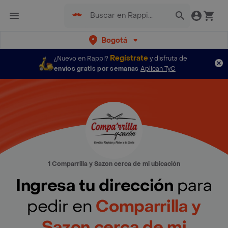
Bogotá
Regístrate
¿Nuevo en Rappi?
y disfruta de
envíos gratis por semanas
Aplican TyC
1 Comparrilla y Sazon cerca de mi ubicación
Ingresa tu dirección
para
pedir en
Comparrilla y
Sazon cerca de mi