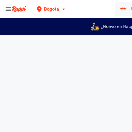
Bogotá
¿Nuevo en Rap