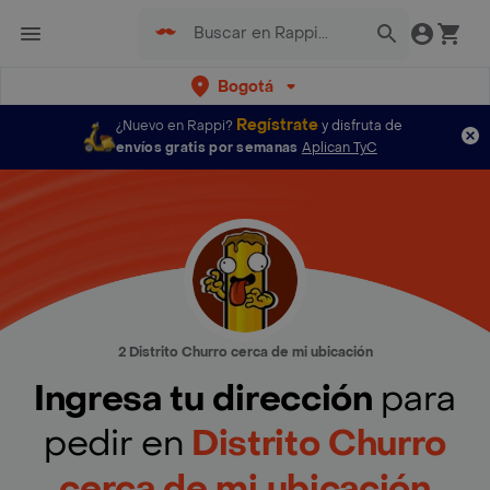
Bogotá
Regístrate
¿Nuevo en Rappi?
y disfruta de
envíos gratis por semanas
Aplican TyC
2 Distrito Churro cerca de mi ubicación
Ingresa tu dirección
para
pedir en
Distrito Churro
cerca de mi ubicación