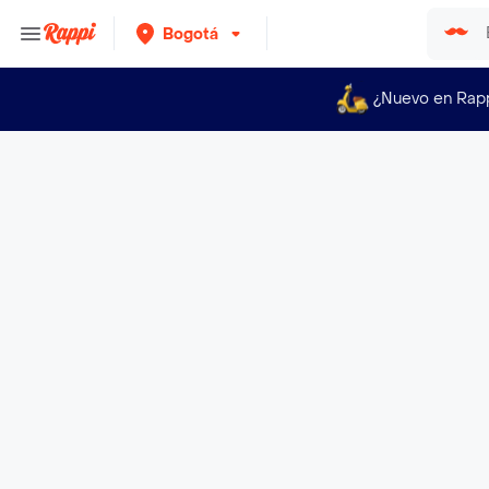
Bogotá
¿Nuevo en Rap