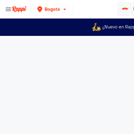
Bogotá
¿Nuevo en Rap