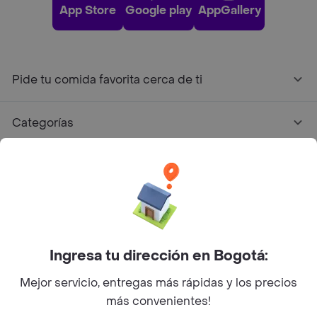
App Store
Google play
AppGallery
Pide tu comida favorita cerca de ti
Categorías
Únete a Rappi
Sobre Rappi
Facebook
Twitter
Instagram
Ingresa tu dirección en Bogotá:
Mejor servicio, entregas más rápidas y los precios
©
2026
Rappi Inc. All rights reserved.
más convenientes!