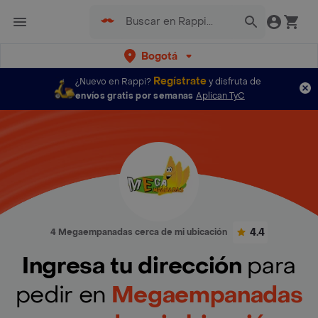
Bogotá
Regístrate
¿Nuevo en Rappi?
y disfruta de
envíos gratis por semanas
Aplican TyC
4.4
4 Megaempanadas cerca de mi ubicación
Ingresa tu dirección
para
pedir en
Megaempanadas