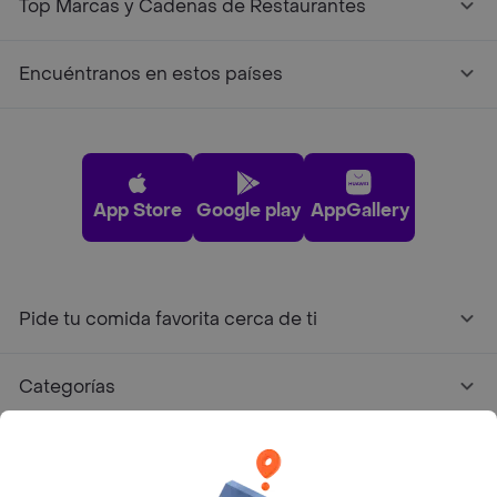
Top Marcas y Cadenas de Restaurantes
Encuéntranos en estos países
App Store
Google play
AppGallery
Pide tu comida favorita cerca de ti
Categorías
Únete a Rappi