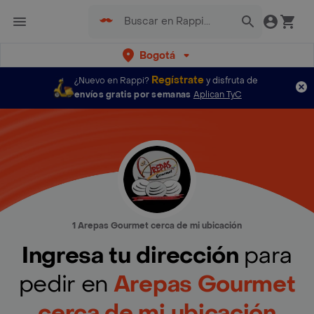
Bogotá
Regístrate
¿Nuevo en Rappi?
y disfruta de
envíos gratis por semanas
Aplican TyC
1 Arepas Gourmet cerca de mi ubicación
Ingresa tu dirección
para
pedir en
Arepas Gourmet
cerca de mi ubicación