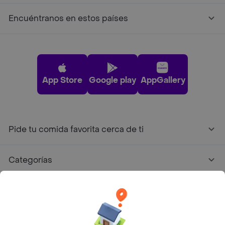
Encuéntranos en estos países
App Store
Google play
AppGallery
Pide tu comida favorita cerca de ti
Categorías
Únete a Rappi
Sobre Rappi