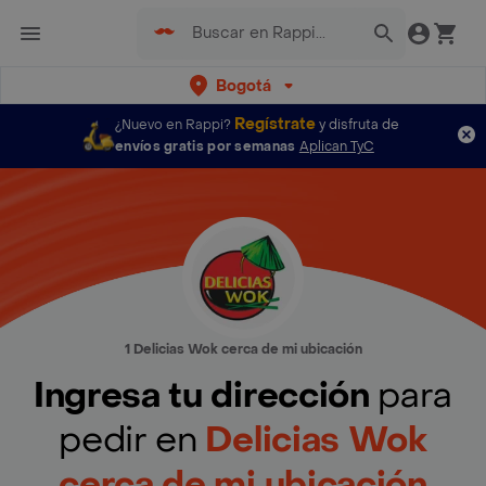
Bogotá
Regístrate
¿Nuevo en Rappi?
y disfruta de
envíos gratis por semanas
Aplican TyC
1 Delicias Wok cerca de mi ubicación
Ingresa tu dirección
para
pedir en
Delicias Wok
cerca de mi ubicación