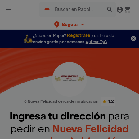
Bogotá
Regístrate
¿Nuevo en Rappi?
y disfruta de
envíos gratis por semanas
Aplican TyC
1.2
5 Nueva Felicidad cerca de mi ubicación
Ingresa tu dirección
para
pedir en
Nueva Felicidad