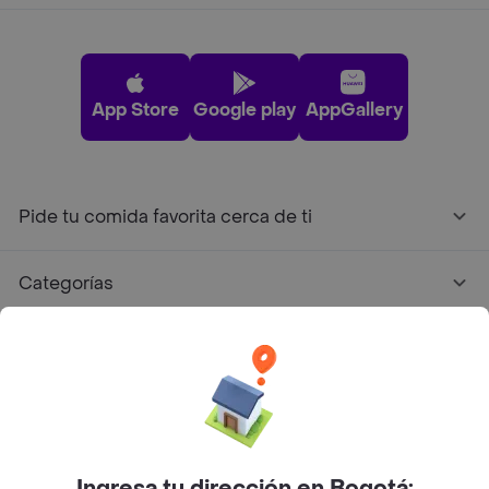
App Store
Google play
AppGallery
Pide tu comida favorita cerca de ti
Categorías
Únete a Rappi
Sobre Rappi
Facebook
Twitter
Instagram