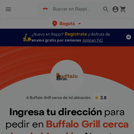
Bogotá
Regístrate
¿Nuevo en Rappi?
y disfruta de
envíos gratis por semanas
Aplican TyC
3.8
4 Buffalo Grill cerca de mi ubicación
Ingresa tu dirección
para
pedir en
Buffalo Grill cerca