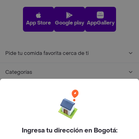
App Store
Google play
AppGallery
Pide tu comida favorita cerca de ti
Categorías
Únete a Rappi
Sobre Rappi
Facebook
Twitter
Instagram
Ingresa tu dirección en Bogotá: