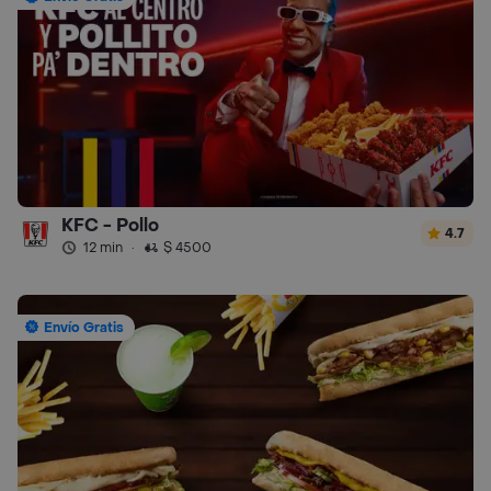
KFC - Pollo
4.7
12 min
·
$ 4500
Envío Gratis