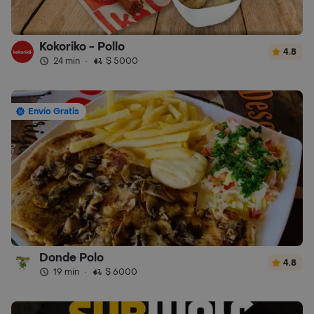
Kokoriko - Pollo
4.8
24 min
·
$ 5000
Envío Gratis
Donde Polo
4.8
19 min
·
$ 6000