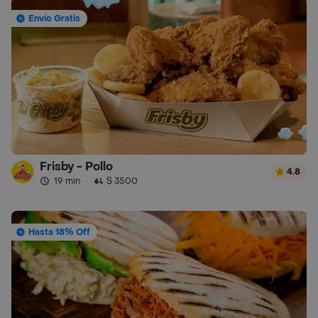
Envío Gratis
Frisby - Pollo
4.8
19 min
·
$ 3500
Hasta 18% Off