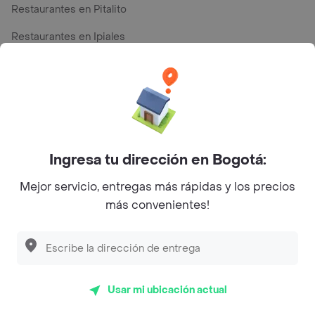
Restaurantes en Pitalito
Restaurantes en Ipiales
Restaurantes en San Andres
Top Marcas y Cadenas de Restaurantes
Ingresa tu dirección en Bogotá:
Encuéntranos en estos países
Mejor servicio, entregas más rápidas y los precios
más convenientes!
App Store
Google play
AppGallery
Usar mi ubicación actual