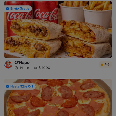
Envío Gratis
O'Napo
4.8
14 min
·
$ 4000
Hasta 32% Off