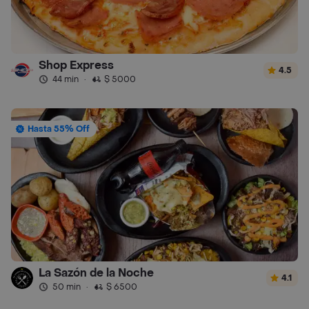
Shop Express
4.5
44 min
·
$ 5000
Hasta 55% Off
La Sazón de la Noche
4.1
50 min
·
$ 6500