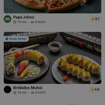
Papa Johns
4.7
19 min
·
$ 4000
Envío Gratis
Bridados Muhai
4.8
24 min
·
$ 5500