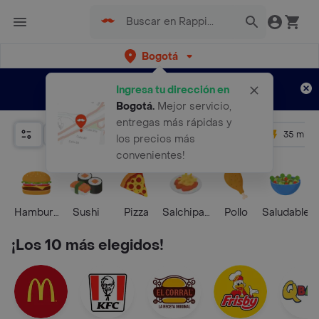
Bogotá
Regístrate
¿Nuevo en Rappi?
y disfruta de
Ingresa tu dirección en
envíos gratis por semanas
Aplican TyC
Bogotá
.
Mejor servicio,
entregas más rápidas y
Relevancia
Promos
+ 4.5
35 mins
los precios más
convenientes!
Hamburguesa
Sushi
Pizza
Salchipapas
Pollo
Saludable
¡Los 10 más elegidos!