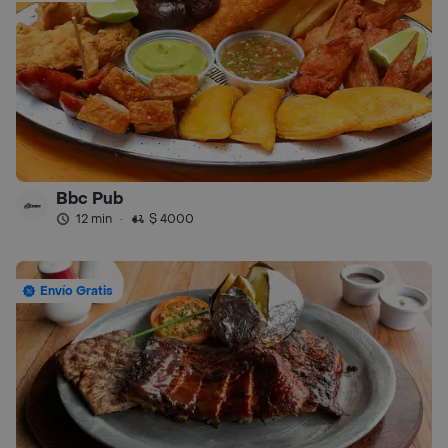
Bbc Pub
12 min
·
$ 4000
Envío Gratis