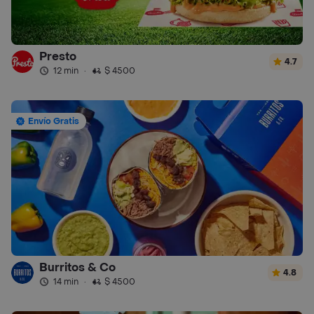
Presto
4.7
12 min
·
$ 4500
Envío Gratis
Burritos & Co
4.8
14 min
·
$ 4500