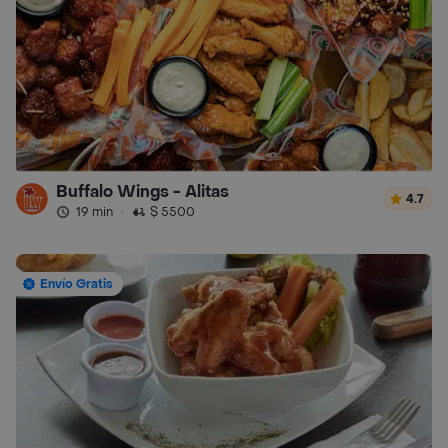
Buffalo Wings - Alitas
4.7
19 min
·
$ 5500
Envío Gratis