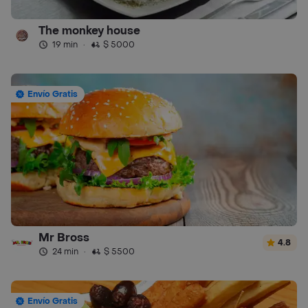
The monkey house
19 min
·
$ 5000
Envío Gratis
Mr Bross
4.8
24 min
·
$ 5500
Envío Gratis