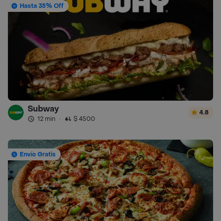
Hasta 35% Off
Subway
4.8
12 min
·
$ 4500
Envío Gratis