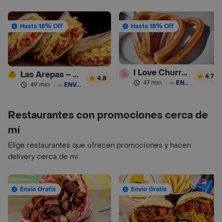
Hasta 18% Off
Hasta 18% Off
I Love Churros 95
Las Arepas – Arepas Rellenas
4.7
4.8
47 min
·
ENVÍO GRATIS
49 min
·
ENVÍO GRATIS
Restaurantes con promociones cerca de
mí
Elige restaurantes que ofrecen promociones y hacen
delivery cerca de mí
Envío Gratis
Envío Gratis