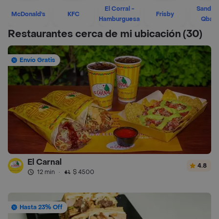
El Corral -
Sandwi
McDonald's
KFC
Frisby
Hamburguesa
Qban
Restaurantes cerca de mi ubicación
(30)
Envío Gratis
El Carnal
4.8
12 min
·
$ 4500
Hasta 23% Off