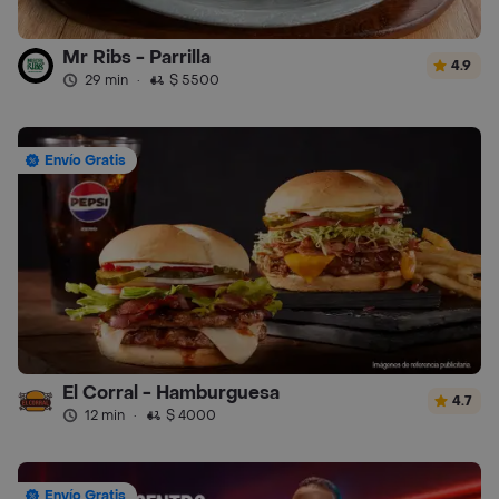
Mr Ribs - Parrilla
4.9
29 min
·
$ 5500
Envío Gratis
El Corral - Hamburguesa
4.7
12 min
·
$ 4000
Envío Gratis