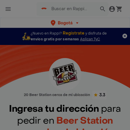
Bogotá
Regístrate
¿Nuevo en Rappi?
y disfruta de
envíos gratis por semanas
Aplican TyC
3.3
20 Beer Station cerca de mi ubicación
Ingresa tu dirección
para
pedir en
Beer Station